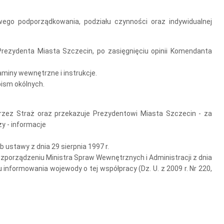
wego podporządkowania, podziału czynności oraz indywidualnej
Prezydenta Miasta Szczecin, po zasięgnięciu opinii Komendanta
miny wewnętrzne i instrukcje.
ism okólnych.
rzez Straż oraz przekazuje Prezydentowi Miasta Szczecin - za
y - informacje
 ustawy z dnia 29 sierpnia 1997 r.
az rozporządzeniu Ministra Spraw Wewnętrznych i Administracji z dnia
u informowania wojewody o tej współpracy (Dz. U. z 2009 r. Nr 220,