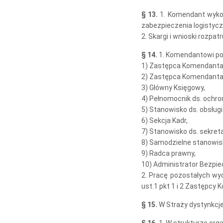
§ 13.
1. Komendant wyko
zabezpieczenia logistyc
2. Skargi i wnioski roz
§ 14.
1. Komendantowi po
1) Zastępca Komendanta 
2) Zastępca Komendanta d
3) Główny Księgowy,
4) Pełnomocnik ds. ochro
5) Stanowisko ds. obsługi
6) Sekcja Kadr,
7) Stanowisko ds. sekreta
8) Samodzielne stanowisk
9) Radca prawny,
10) Administrator Bezpie
2. Pracę pozostałych wy
ust.1 pkt 1 i 2 Zastępcy
§ 15.
W Straży dystynkcj