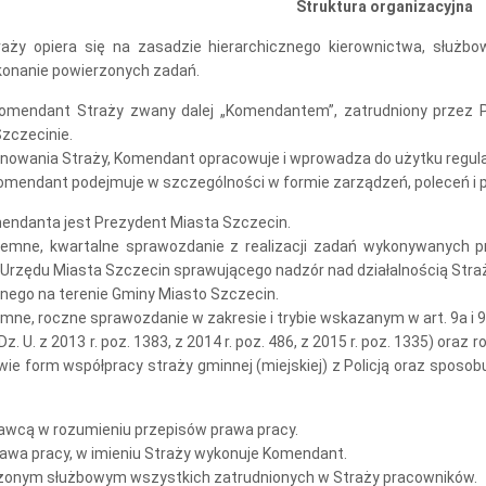
Struktura organizacyjna
aży opiera się na zasadzie hierarchicznego kierownictwa, służbo
konanie powierzonych zadań.
 Komendant Straży zwany dalej „Komendantem”, zatrudniony przez 
Szczecinie.
onowania Straży, Komendant opracowuje i wprowadza do użytku regula
omendant podejmuje w szczególności w formie zarządzeń, poleceń i p
endanta jest Prezydent Miasta Szczecin.
semne, kwartalne sprawozdanie z realizacji zadań wykonywanych p
Urzędu Miasta Szczecin sprawującego nadzór nad działalnością Straż
znego na terenie Gminy Miasto Szczecin.
ne, roczne sprawozdanie w zakresie i trybie wskazanym w art. 9a i 9b
Dz. U. z 2013 r. poz. 1383, z 2014 r. poz. 486, z 2015 r. poz. 1335) or
wie form współpracy straży gminnej (miejskiej) z Policją oraz sposob
dawcą w rozumieniu przepisów prawa pracy.
rawa pracy, w imieniu Straży wykonuje Komendant.
ożonym służbowym wszystkich zatrudnionych w Straży pracowników.