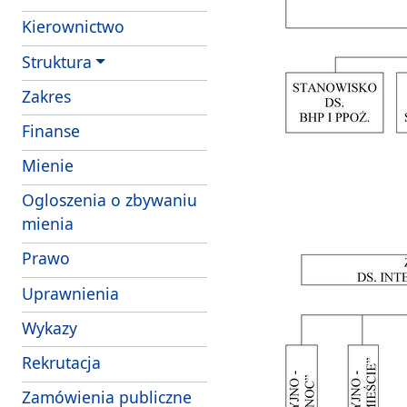
Kierownictwo
Struktura
- obowiazki i uprawnienia strazników Strazy 
Zakres
Finanse
- struktura wlasnosciowa i majatek SM Szcze
Mienie
Ogloszenia o zbywaniu
mienia
Prawo
Uprawnienia
Wykazy
Rekrutacja
Zamówienia publiczne