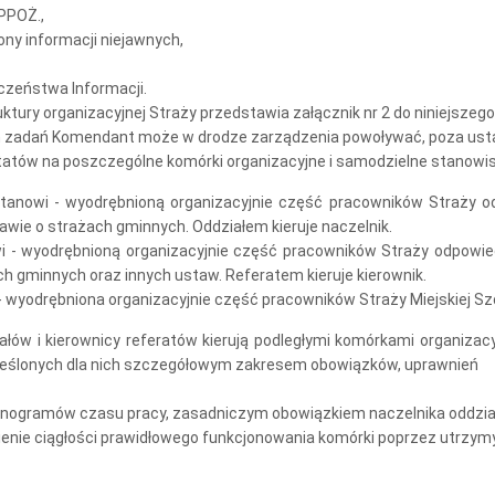
 PPOŻ.,
ony informacji niejawnych,
czeństwa Informacji.
ktury organizacyjnej Straży przedstawia załącznik nr 2 do niniejszego
ych zadań Komendant może w drodze zarządzenia powoływać, poza usta
tatów na poszczególne komórki organizacyjne i samodzielne stanowi
stanowi - wyodrębnioną organizacyjnie część pracowników Straży o
ie o strażach gminnych. Oddziałem kieruje naczelnik.
wi - wyodrębnioną organizacyjnie część pracowników Straży odpowied
h gminnych oraz innych ustaw. Referatem kieruje kierownik.
 - wyodrębniona organizacyjnie część pracowników Straży Miejskiej Sz
iałów i kierownicy referatów kierują podległymi komórkami organi
kreślonych dla nich szczegółowym zakresem obowiązków, uprawnień
nogramów czasu pracy, zasadniczym obowiązkiem naczelnika oddziału,
enie ciągłości prawidłowego funkcjonowania komórki poprzez utrzym