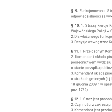
§ 9.
Funkcjonowanie Str
odpowiedzialności za wy
§ 10.
1. Strażą kieruje
Wojewódzkiego Policji w 
2. Dla właściwego funkcj
3. Decyzje wewnętrzne K
§ 11.
1. Przełożonym Kom
2. Komendant składa pi
pośrednictwem wydziału 
o stanie porządku public
3. Komendant składa pisem
o strażach gminnych (t.j. 
18 grudnia 2009 r. w spra
poz. 1732).
§ 12.
1. Straż jest praco
2. Czynności z zakresu p
3. Komendant jest przeł