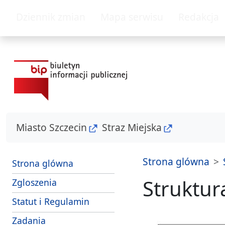
przejdz do glównego menu
przejdz do tresc
Dziennik zmian
Mapa serwisu
Redakcja
Miasto Szczecin
Straz Miejska
Strona glówna
Strona glówna
Struktur
- sposoby przyjmowania i zalatwiania s
Zgloszenia
Strazy Miejskiej Szczecin
Statut i Regulamin
i srodki dzialania Strazy Miejskiej Szczecin
Zadania