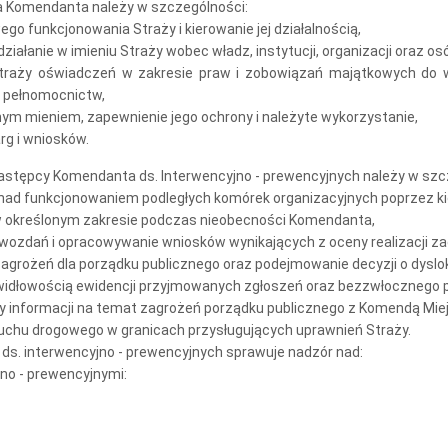
ia Komendanta należy w szczególności:
go funkcjonowania Straży i kierowanie jej działalnością,
ziałanie w imieniu Straży wobec władz, instytucji, organizacji oraz os
 Straży oświadczeń w zakresie praw i zobowiązań majątkowych do 
i pełnomocnictw,
ym mieniem, zapewnienie jego ochrony i należyte wykorzystanie,
arg i wniosków.
Zastępcy Komendanta ds. Interwencyjno - prewencyjnych należy w szc
ad funkcjonowaniem podległych komórek organizacyjnych poprzez kier
 w określonym zakresie podczas nieobecności Komendanta,
wozdań i opracowywanie wniosków wynikających z oceny realizacji z
zagrożeń dla porządku publicznego oraz podejmowanie decyzji o dyslok
idłowością ewidencji przyjmowanych zgłoszeń oraz bezzwłocznego prz
 informacji na temat zagrożeń porządku publicznego z Komendą Miejsk
ruchu drogowego w granicach przysługujących uprawnień Straży.
ds. interwencyjno - prewencyjnych sprawuje nadzór nad:
jno - prewencyjnymi: