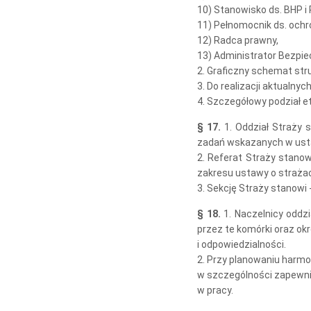
10) Stanowisko ds. BHP i
11) Pełnomocnik ds. ochr
12) Radca prawny,
13) Administrator Bezpie
2. Graficzny schemat stru
3. Do realizacji aktualn
4. Szczegółowy podział e
§ 17.
1. Oddział Straży 
zadań wskazanych w ustaw
2. Referat Straży stano
zakresu ustawy o strażac
3. Sekcję Straży stanowi
§ 18.
1. Naczelnicy oddz
przez te komórki oraz o
i odpowiedzialności.
2. Przy planowaniu harmo
w szczególności zapewni
w pracy.