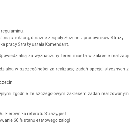
 regulaminu.
loną strukturą, doraźne zespoły złożone z pracowników Straży.
ska pracy Straży ustala Komendant.
dpowiedzialną za wyznaczony teren miasta w zakresie realizacji
zialną w szczególności za realizację zadań specjalistycznych z
czecin.
zacyjnymi zgodnie ze szczegółowym zakresem zadań realizowanym
 kierownika referatu Straży, jest
ywanie 60 % stanu etatowego załogi