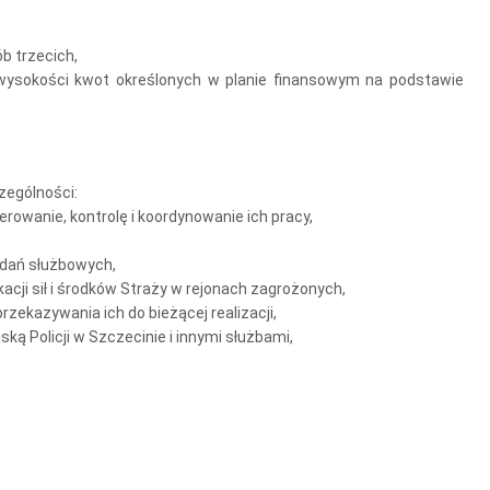
ób trzecich,
wysokości kwot określonych w planie finansowym na podstawie
zególności:
owanie, kontrolę i koordynowanie ich pracy,
adań służbowych,
acji sił i środków Straży w rejonach zagrożonych,
ekazywania ich do bieżącej realizacji,
ą Policji w Szczecinie i innymi służbami,