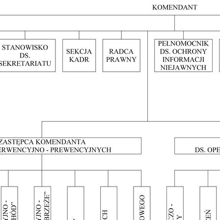
Miejskiej
cin