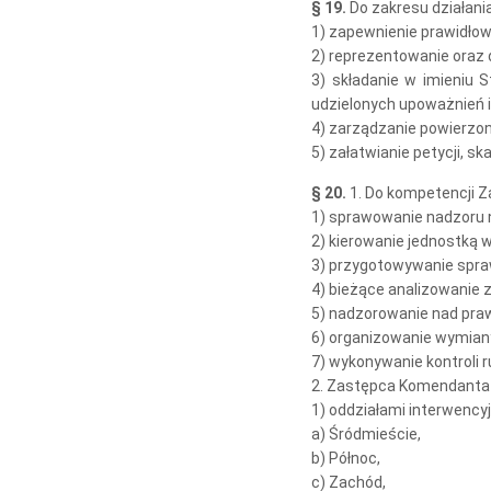
§ 19.
Do zakresu działan
1) zapewnienie prawidłowe
2) reprezentowanie oraz d
3) składanie w imieniu
udzielonych upoważnień 
4) zarządzanie powierzon
5) załatwianie petycji, sk
§ 20.
1. Do kompetencji 
1) sprawowanie nadzoru n
2) kierowanie jednostką
3) przygotowywanie spra
4) bieżące analizowanie 
5) nadzorowanie nad praw
6) organizowanie wymiany
7) wykonywanie kontroli 
2. Zastępca Komendanta 
1) oddziałami interwency
a) Śródmieście,
b) Północ,
c) Zachód,