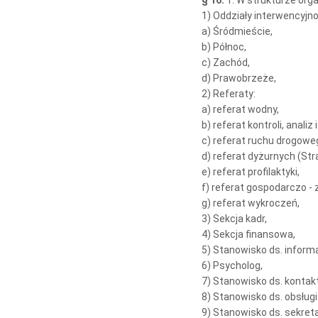
§ 16.
1. W strukturze org
1) Oddziały interwencyjno
a) Śródmieście,
b) Północ,
c) Zachód,
d) Prawobrzeże,
2) Referaty:
a) referat wodny,
b) referat kontroli, anali
c) referat ruchu drogowe
d) referat dyżurnych (St
e) referat profilaktyki,
f) referat gospodarczo -
g) referat wykroczeń,
3) Sekcja kadr,
4) Sekcja finansowa,
5) Stanowisko ds. informa
6) Psycholog,
7) Stanowisko ds. kontak
8) Stanowisko ds. obsługi
9) Stanowisko ds. sekreta