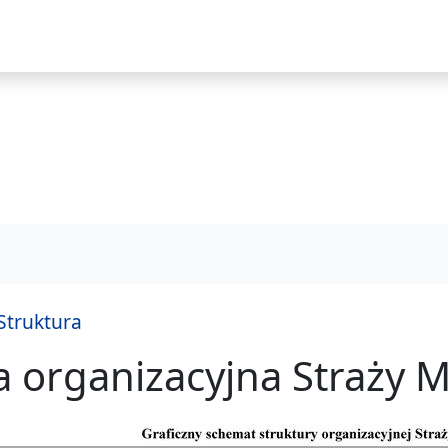
i
Struktura
a organizacyjna Straży Mi
praw