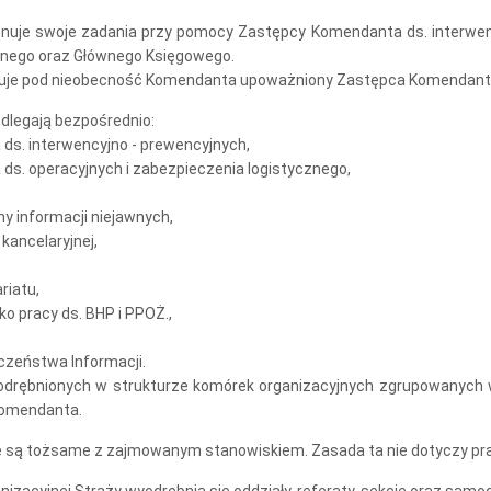
nuje swoje zadania przy pomocy Zastępcy Komendanta ds. interwenc
znego oraz Głównego Księgowego.
patruje pod nieobecność Komendanta upoważniony Zastępca Komendant
dlegają bezpośrednio:
ds. interwencyjno - prewencyjnych,
s. operacyjnych i zabezpieczenia logistycznego,
ny informacji niejawnych,
 kancelaryjnej,
riatu,
o pracy ds. BHP i PPOŻ.,
czeństwa Informacji.
odrębnionych w strukturze komórek organizacyjnych zgrupowanych w p
 Komendanta.
e są tożsame z zajmowanym stanowiskiem. Zasada ta nie dotyczy pr