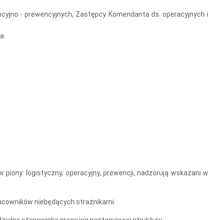
yjno - prewencyjnych, Zastępcy Komendanta ds. operacyjnych i
a.
iony: logistyczny, operacyjny, prewencji, nadzorują wskazani w
acowników niebędących strażnikami.