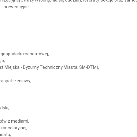
anizacyjnej Straży wyodrębnia się oddziały, referaty, sekcje oraz sam
 - prewencyjne:
z i gospodarki mandatowej,
go,
raż Miejska - Dyżurny Techniczny Miasta; SM-DTM),
 zaopatrzeniowy,
tyki,
tów z mediami,
 kancelaryjnej,
riatu,