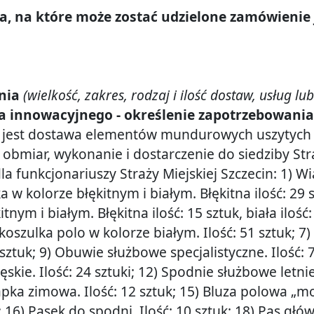
a, na które może zostać udzielone zamówieni
enia
(wielkość, zakres, rodzaj i ilość dostaw, usług 
 innowacyjnego - określenie zapotrzebowania 
est dostawa elementów mundurowych uszytych na 
 obmiar, wykonanie i dostarczenie do siedziby St
funkcjonariuszy Straży Miejskiej Szczecin: 1) Wia
 kolorze błękitnym i białym. Błękitna ilość: 29 sz
 i białym. Błękitna ilość: 15 sztuk, biała ilość: 2
koszulka polo w kolorze białym. Ilość: 51 sztuk; 7
 sztuk; 9) Obuwie służbowe specjalistyczne. Ilość: 73
e. Ilość: 24 sztuki; 12) Spodnie służbowe letnie d
apka zimowa. Ilość: 12 sztuk; 15) Bluza polowa „mo
16) Pasek do spodni. Ilość: 10 sztuk; 18) Pas główn