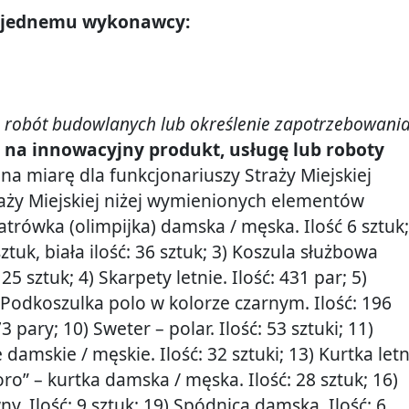
e jednemu wykonawcy:
lub robót budowlanych lub określenie zapotrzebowania
na innowacyjny produkt, usługę lub roboty
miarę dla funkcjonariuszy Straży Miejskiej
raży Miejskiej niżej wymienionych elementów
trówka (olimpijka) damska / męska. Ilość 6 sztuk;
tuk, biała ilość: 36 sztuk; 3) Koszula służbowa
5 sztuk; 4) Skarpety letnie. Ilość: 431 par; 5)
) Podkoszulka polo w kolorze czarnym. Ilość: 196
 pary; 10) Sweter – polar. Ilość: 53 sztuki; 11)
amskie / męskie. Ilość: 32 sztuki; 13) Kurtka letn
ro” – kurtka damska / męska. Ilość: 28 sztuk; 16)
y. Ilość: 9 sztuk; 19) Spódnica damska. Ilość: 6