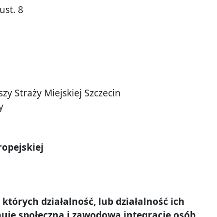
ust. 8
y Straży Miejskiej Szczecin
y
opejskiej
tórych działalność, lub działalność ich
uje społeczną i zawodową integrację osób