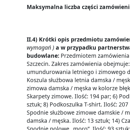
Maksymalna liczba części zamówieni
II.4) Krótki opis przedmiotu zamówi
wymagań )
a w przypadku partnerstwa
budowlane:
Przedmiotem zamówienia j
Szczecin. Zakres zamówienia obejmuje:
umundurowania letniego i zimowego dla 
Koszula służbowa letnia damska / męska w
zimowa damska / męska w kolorze błękitnym
Skarpety zimowe. Ilość: 194 par; 6) Pod
sztuk; 8) Podkoszulka T-shirt. Ilość: 207
Spodnie służbowe zimowe damskie / męski
damska / męska. Ilość: 13 sztuk; 14) Cz
Spodnie polowe „moro”. Ilość: 93 sztuk; 