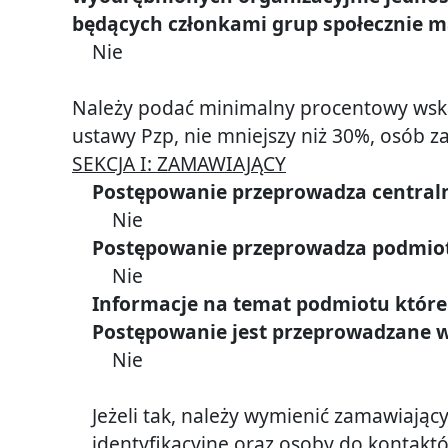
Uprawnienia
będących członkami grup społecznie 
Wykazy
Nie
Rekrutacja
Należy podać minimalny procentowy wskaźn
Zamówienia
ustawy Pzp, nie mniejszy niż 30%, osób z
publiczne
SEKCJA I: ZAMAWIAJĄCY
Kontakt
Postępowanie przeprowadza central
Nie
Ochrona
Postępowanie przeprowadza podmiot
danych
osobowych
Nie
Informacje na temat podmiotu które
Informacje
Postępowanie jest przeprowadzane w
dla
Nie
sygnalistów
Deklaracja
Jeżeli tak, należy wymienić zamawiają
dostepnosci
identyfikacyjne oraz osoby do kontakt