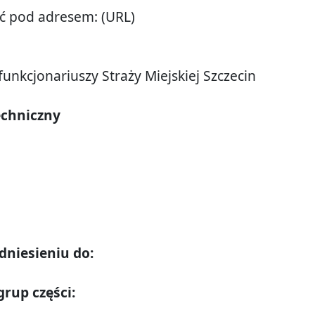
ać pod adresem: (URL)
nkcjonariuszy Straży Miejskiej Szczecin
echniczny
dniesieniu do:
rup części: