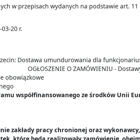
ych w przepisach wydanych na podstawie art. 11 
03-20 r.
czecin
:
Dostawa umundurowania dla funkcjonariusz
iej
OGŁOSZENIE O ZAMÓWIENIU -
Dostaw
ie obowiązkowe
znego
ramu współfinansowanego ze środków Unii Eur
ie zakłady pracy chronionej oraz wykonawcy, k
ek, które będą realizowały zamówienie, obejm