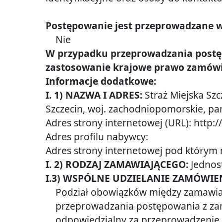
Raport
o
Postępowanie jest przeprowadzane w
stanie
Nie
zapewnienia
W przypadku przeprowadzania postęp
dostepnosci
zastosowanie krajowe prawo zamówi
podmiotu
Informacje dodatkowe:
publicznego
I. 1) NAZWA I ADRES:
Straż Miejska Szc
Odniesienia
Szczecin
, woj.
zachodniopomorskie
, p
Adres strony internetowej (URL):
http:/
Adres profilu nabywcy:
Adres strony internetowej pod którym 
I. 2) RODZAJ ZAMAWIAJĄCEGO:
Jednos
I.3) WSPÓLNE UDZIELANIE ZAMÓWI
Podział obowiązków między zamawia
przeprowadzania postępowania z zama
odpowiedzialny za przeprowadzenie 