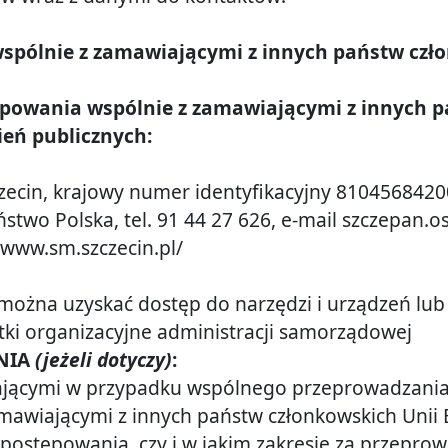
spólnie z zamawiającymi z innych państw czło
owania wspólnie z zamawiającymi z innych pa
eń publicznych:
zecin
, krajowy numer identyfikacyjny
8104568420
aństwo
Polska
, tel.
91 44 27 626
, e-mail
szczepan.o
/www.sm.szczecin.pl/
można uzyskać dostęp do narzędzi i urządzeń lub
tki organizacyjne administracji samorządowej
ENIA
(jeżeli dotyczy)
:
jącymi w przypadku wspólnego przeprowadzania
wiającymi z innych państw członkowskich Unii Eu
postępowania, czy i w jakim zakresie za przepro