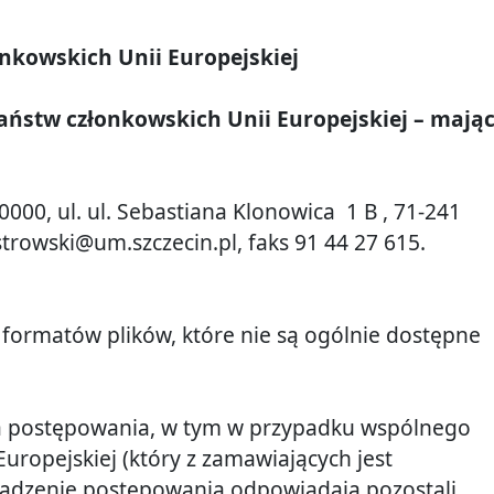
nkowskich Unii Europejskiej
ństw członkowskich Unii Europejskiej – mają
0000
, ul.
ul. Sebastiana Klonowica
1 B
,
71-241
strowski@um.szczecin.pl
, faks
91 44 27 615
.
 formatów plików, które nie są ogólnie dostępne
 postępowania, w tym w przypadku wspólnego
ropejskiej (który z zamawiających jest
wadzenie postępowania odpowiadają pozostali