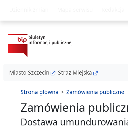
przejdz do glównego menu
przejdz do tresc
Dziennik zmian
Mapa serwisu
Redakcja
Miasto Szczecin
Straz Miejska
Strona glówna
Zamówienia publiczne
Strona
glówna
Zamówienia publicz
Zgloszenia
- sposoby przyjmowania i zalatwiania spraw
Dostawa umundurowania d
Statut