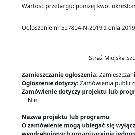
i
Wartość przetargu: poniżej kwot określon
Regulamin
Strazy Miejskiej Szczecin
Zadania
Ogłoszenie nr 527804-N-2019 z dnia 2019-
i srodki dzialania Strazy Miejskiej Szczecin
Kierownictwo
Struktura
Zakres
Straż Miejska Sz
- obowiazki i uprawnienia strazników Strazy Miejsk
Finanse
Zamieszczanie ogłoszenia:
Zamieszczan
Mienie
Ogłoszenie dotyczy:
Zamówienia public
- struktura wlasnosciowa i majatek SM Szczecin
Ogloszenia
Zamówienie dotyczy projektu lub prog
o
Nie
zbywaniu
mienia
Nazwa projektu lub programu
O zamówienie mogą ubiegać się wyłączn
Prawo
wyodrębnionych organizacyjnie jednost