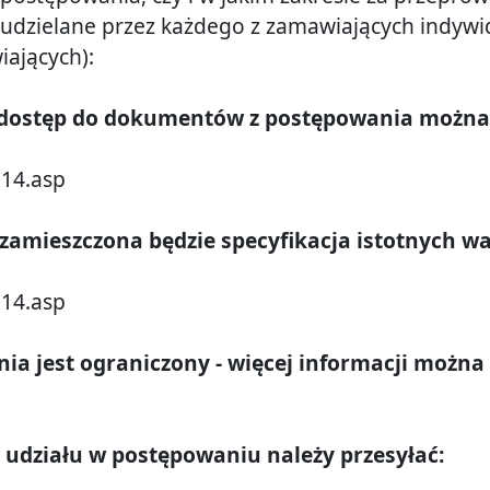
udzielane przez każdego z zamawiających indywid
iających):
i dostęp do dokumentów z postępowania można
014.asp
j zamieszczona będzie specyfikacja istotnych
014.asp
a jest ograniczony - więcej informacji możn
o udziału w postępowaniu należy przesyłać: