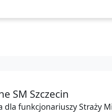
i
ne SM Szczecin
la funkcjonariuszy Straży Mie