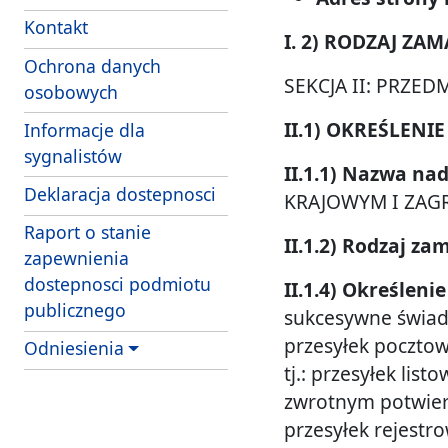
Kontakt
I. 2) RODZAJ ZA
Ochrona danych
SEKCJA II: PRZE
osobowych
II.1) OKREŚLEN
Informacje dla
sygnalistów
II.1.1) Nazwa n
Deklaracja dostepnosci
KRAJOWYM I ZAGR
Raport o stanie
II.1.2) Rodzaj za
zapewnienia
dostepnosci podmiotu
II.1.4) Określen
publicznego
Odniesienia