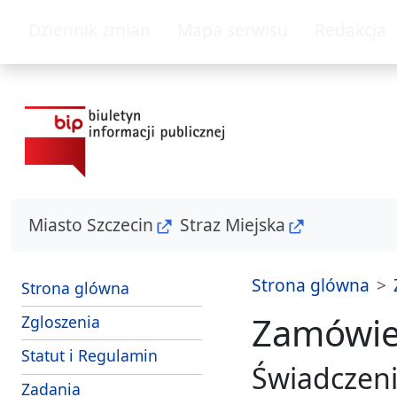
przejdz do glównego menu
przejdz do tresc
Dziennik zmian
Mapa serwisu
Redakcja
Miasto Szczecin
Straz Miejska
Strona glówna
Strona glówna
Zamówien
- sposoby przyjmowania i zalatwiania s
Zgloszenia
Strazy Miejskiej Szczecin
Statut i Regulamin
Świadczeni
i srodki dzialania Strazy Miejskiej Szczecin
Zadania