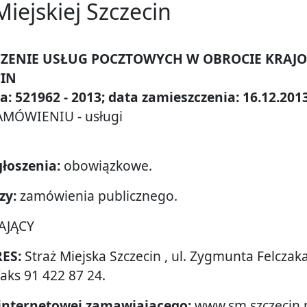
Miejskiej Szczecin
DCZENIE USŁUG POCZTOWYCH W OBROCIE KRAJ
Miejskiej
CIN
: 521962 - 2013; data zamieszczenia: 16.12.201
MÓWIENIU - usługi
cin
łoszenia:
obowiązkowe.
zy:
zamówienia publicznego.
AJĄCY
RES:
Straż Miejska Szczecin , ul. Zygmunta Felczak
faks 91 422 87 24.
 internetowej zamawiającego:
www.sm.szczecin.