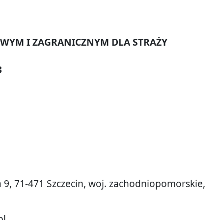
OWYM I ZAGRANICZNYM DLA STRAŻY
3
a 9, 71-471 Szczecin, woj. zachodniopomorskie,
pl