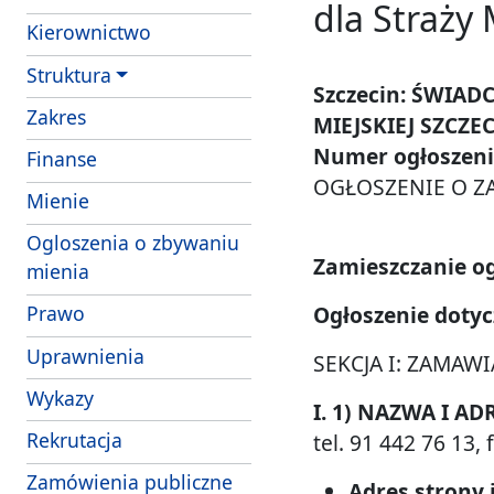
dla Straży 
Kierownictwo
Struktura
Szczecin: ŚWIA
- obowiazki i uprawnienia strazników Strazy 
Zakres
MIEJSKIEJ SZCZE
Numer ogłoszenia
Finanse
OGŁOSZENIE O ZA
- struktura wlasnosciowa i majatek SM Szcze
Mienie
Ogloszenia o zbywaniu
Zamieszczanie og
mienia
Ogłoszenie dotyc
Prawo
Uprawnienia
SEKCJA I: ZAMAWI
Wykazy
I. 1) NAZWA I AD
Rekrutacja
tel. 91 442 76 13, 
Zamówienia publiczne
Adres strony