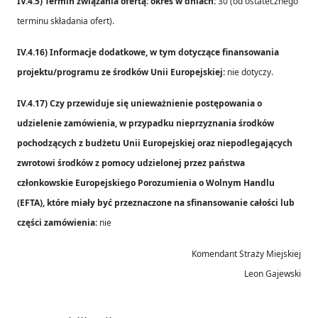
IV.4.5) Termin związania ofertą: okres w dniach:
30 (od ostatecznego
terminu składania ofert).
IV.4.16) Informacje dodatkowe, w tym dotyczące finansowania
projektu/programu ze środków Unii Europejskiej:
nie dotyczy.
IV.4.17) Czy przewiduje się unieważnienie postępowania o
udzielenie zamówienia, w przypadku nieprzyznania środków
pochodzących z budżetu Unii Europejskiej oraz niepodlegających
zwrotowi środków z pomocy udzielonej przez państwa
członkowskie Europejskiego Porozumienia o Wolnym Handlu
(EFTA), które miały być przeznaczone na sfinansowanie całości lub
części zamówienia:
nie
Komendant Straży Miejskiej
Leon Gajewski