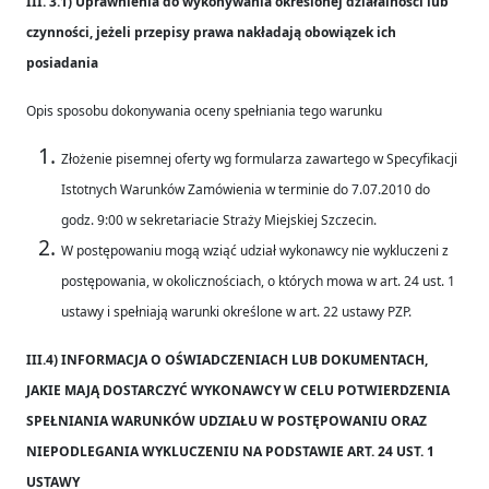
III. 3.1) Uprawnienia do wykonywania określonej działalności lub
czynności, jeżeli przepisy prawa nakładają obowiązek ich
posiadania
Opis sposobu dokonywania oceny spełniania tego warunku
Złożenie pisemnej oferty wg formularza zawartego w Specyfikacji
Istotnych Warunków Zamówienia w terminie do 7.07.2010 do
godz. 9:00 w sekretariacie Straży Miejskiej Szczecin.
W postępowaniu mogą wziąć udział wykonawcy nie wykluczeni z
postępowania, w okolicznościach, o których mowa w art. 24 ust. 1
ustawy i spełniają warunki określone w art. 22 ustawy PZP.
III.4) INFORMACJA O OŚWIADCZENIACH LUB DOKUMENTACH,
JAKIE MAJĄ DOSTARCZYĆ WYKONAWCY W CELU POTWIERDZENIA
SPEŁNIANIA WARUNKÓW UDZIAŁU W POSTĘPOWANIU ORAZ
NIEPODLEGANIA WYKLUCZENIU NA PODSTAWIE ART. 24 UST. 1
USTAWY