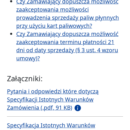
Czy Zamawiający dopuszcza możliwość
zaakceptowania możliwości
prowadzenia sprzedaży paliw płynnych
przy użyciu kart paliwowych?
Czy Zamawiający dopuszcza możliwość
zaakceptowania terminu płatności 21
dni od daty sprzedaży (§ 3 ust. 4 wzoru
umowy)?
Załączniki:
Pytania i odpowiedzi które dotyczą
Specyfikacji Istotnych Warunków
Zamówienia (.pdf, 91 KB)
Specyfikacja Istotnych Warunków