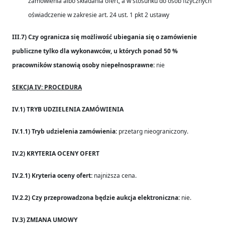
zamówienia albo składania ofert, a w stosunku do osób fizycznych
oświadczenie w zakresie art. 24 ust. 1 pkt 2 ustawy
III.7) Czy ogranicza się możliwość ubiegania się o zamówienie
publiczne tylko dla wykonawców, u których ponad 50 %
pracowników stanowią osoby niepełnosprawne:
nie
SEKCJA IV: PROCEDURA
IV.1) TRYB UDZIELENIA ZAMÓWIENIA
IV.1.1) Tryb udzielenia zamówienia:
przetarg nieograniczony.
IV.2) KRYTERIA OCENY OFERT
IV.2.1) Kryteria oceny ofert:
najniższa cena.
IV.2.2) Czy przeprowadzona będzie aukcja elektroniczna:
nie.
IV.3) ZMIANA UMOWY