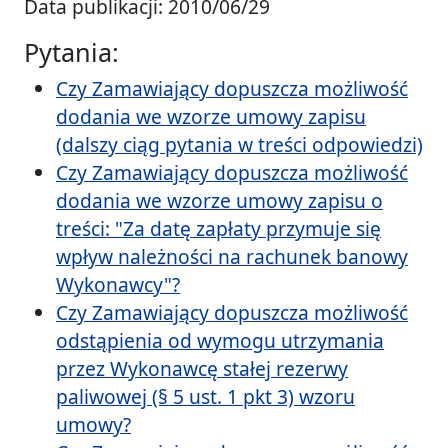
Data publikacji: 2010/06/29
Pytania:
Czy Zamawiający dopuszcza możliwość
dodania we wzorze umowy zapisu
(dalszy ciąg pytania w treści odpowiedzi)
Czy Zamawiający dopuszcza możliwość
dodania we wzorze umowy zapisu o
treści: "Za datę zapłaty przymuje się
wpływ należności na rachunek banowy
Wykonawcy"?
Czy Zamawiający dopuszcza możliwość
odstąpienia od wymogu utrzymania
przez Wykonawcę stałej rezerwy
paliwowej (§ 5 ust. 1 pkt 3) wzoru
umowy?