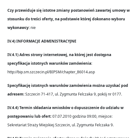
Czy przewiduje się istotne zmiany postanowień zawartej umowy w
stosunku do treści oferty, na podstawie której dokonano wyboru
wykonawcy:
nie
IV.4) INFORMACJE ADMINISTRACYJNE
IV.4.1) Adres strony internetowej, na której jest dostępna
specyfikacja istotnych warunków zamówienia:
http://bip.sm.szczecin.pl/BIPSM/chapter_86014.asp
Specyfikację istotnych warunków zamówienia można uzyskać pod
adresem:
Szczecin 71-417, ul. Zygmunta Felczaka 9, pokój nr 0177.
IV.4.4) Termin składania wniosków o dopuszczenie do udziału w
postępowaniu lub ofert:
07.07.2010 godzina 09:00, miejsce:
Sekretariat Straży Miejskiej Szczecin, ul. Zygmunta Felczaka 9.