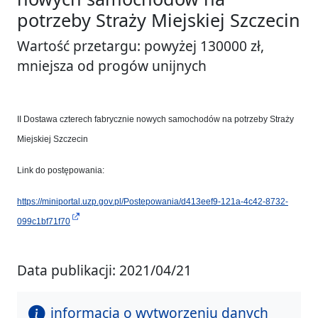
potrzeby Straży Miejskiej Szczecin
Wartość przetargu: powyżej 130000 zł,
mniejsza od progów unijnych
II Dostawa czterech fabrycznie nowych samochodów na potrzeby Straży
Miejskiej Szczecin
Link do postępowania:
https://miniportal.uzp.gov.pl/Postepowania/d413eef9-121a-4c42-8732-
099c1bf71f70
Data publikacji: 2021/04/21
informacja o wytworzeniu danych