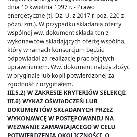
dnia 10 kwietnia 1997 r. - Prawo
energetyczne (tj. Dz. U. z 2017 r. poz. 220 z
późn. zm.). W przypadku składania oferty
wspólnej ww. dokument składa ten z
wykonawców składających ofertę wspólna,
który w ramach konsorcjum będzie
odpowiadał za realizację prac objętych
uprawnieniem. Ww. dokument należy złożyć
w oryginale lub kopii potwierdzonej za
zgodność z oryginałem.
III.5.2) W ZAKRESIE KRYTERIÓW SELEKCJI:
III.6) WYKAZ OŚWIADCZEŃ LUB
DOKUMENTÓW SKŁADANYCH PRZEZ
WYKONAWCĘ W POSTĘPOWANIU NA
WEZWANIE ZAMAWIAJACEGO W CELU
POTWIERDZENIA OKOLICZNOŚCI, O