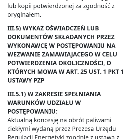
lub kopii potwierdzonej za zgodność z
oryginałem.
III.5) WYKAZ OŚWIADCZEŃ LUB
DOKUMENTÓW SKŁADANYCH PRZEZ
WYKONAWCĘ W POSTĘPOWANIU NA
WEZWANIE ZAMAWIAJACEGO W CELU
POTWIERDZENIA OKOLICZNOŚCI, O
KTÓRYCH MOWA W ART. 25 UST. 1 PKT 1
USTAWY PZP
III.5.1) W ZAKRESIE SPEŁNIANIA
WARUNKÓW UDZIAŁU W
POSTĘPOWANIU:
Aktualną koncesję na obrót paliwami
ciekłymi wydaną przez Prezesa Urzędu
Regulacji Energetyki zgodnie z ustawą z