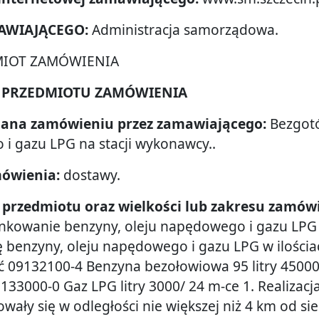
MAWIAJĄCEGO:
Administracja samorządowa.
DMIOT ZAMÓWIENIA
IE PRZEDMIOTU ZAMÓWIENIA
adana zamówieniu przez zamawiającego:
Bezgotó
i gazu LPG na stacji wykonawcy..
mówienia:
dostawy.
ie przedmiotu oraz wielkości lub zakresu zamów
kowanie benzyny, oleju napędowego i gazu LPG n
benzyny, oleju napędowego i gazu LPG w ilościa
ść 09132100-4 Benzyna bezołowiowa 95 litry 45000
133000-0 Gaz LPG litry 3000/ 24 m-ce 1. Realiza
owały się w odległości nie większej niż 4 km od si