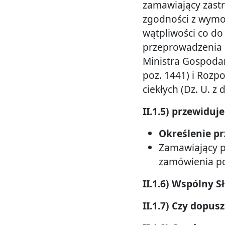
zamawiający zastr
zgodności z wymo
wątpliwości co do 
przeprowadzenia a
Ministra Gospodar
poz. 1441) i Rozp
ciekłych (Dz. U. z
II.1.5) przewiduj
Określenie p
Zamawiający p
zamówienia p
II.1.6) Wspólny 
II.1.7) Czy dopusz