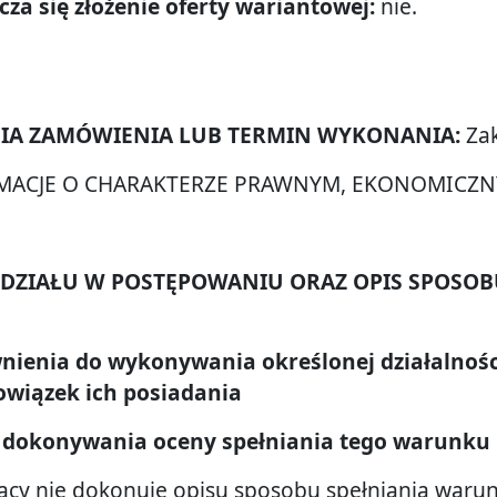
zcza się złożenie oferty wariantowej:
nie.
ANIA ZAMÓWIENIA LUB TERMIN WYKONANIA:
Zak
FORMACJE O CHARAKTERZE PRAWNYM, EKONOMICZ
 UDZIAŁU W POSTĘPOWANIU ORAZ OPIS SPOS
awnienia do wykonywania określonej działalności
owiązek ich posiadania
 dokonywania oceny spełniania tego warunku
ący nie dokonuje opisu sposobu spełniania waru