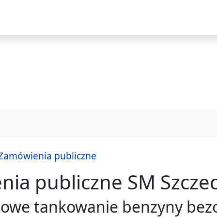
i
Zamówienia publiczne
ia publiczne SM Szczec
praw
owe tankowanie benzyny bezoł