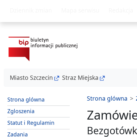
przejdz do glównego menu
przejdz do tresc
Dziennik zmian
Mapa serwisu
Redakcja
Miasto Szczecin
Straz Miejska
Strona glówna
Strona glówna
Zamówien
- sposoby przyjmowania i zalatwiania s
Zgloszenia
Strazy Miejskiej Szczecin
Statut i Regulamin
Bezgotówk
i srodki dzialania Strazy Miejskiej Szczecin
Zadania