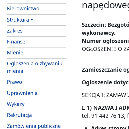
napędowego
Kierownictwo
Struktura
Szczecin: Bezgot
- obowiazki i uprawnienia strazników Strazy 
Zakres
wykonawcy.
Numer ogłoszenia
Finanse
OGŁOSZENIE O Z
- struktura wlasnosciowa i majatek SM Szcze
Mienie
Ogloszenia o zbywaniu
Zamieszczanie og
mienia
Ogłoszenie dotyc
Prawo
Uprawnienia
SEKCJA I: ZAMAWI
Wykazy
I. 1) NAZWA I AD
Rekrutacja
tel. 91 442 76 13, 
Zamówienia publiczne
Adres strony