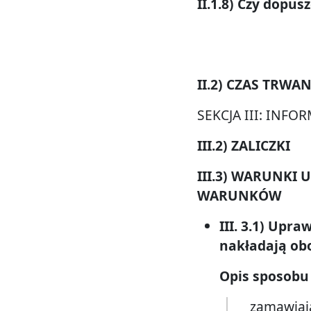
II.1.8) Czy dopus
II.2) CZAS TRW
SEKCJA III: IN
III.2) ZALICZKI
III.3) WARUNKI
WARUNKÓW
III. 3.1) Upr
nakładają ob
Opis sposobu
zamawiaj