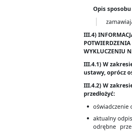
Opis sposobu
zamawiaj
III.4) INFORMA
POTWIERDZENIA
WYKLUCZENIU NA
III.4.1) W zakre
ustawy, oprócz o
III.4.2) W zakres
przedłożyć:
oświadczenie 
aktualny odpis 
odrębne prze