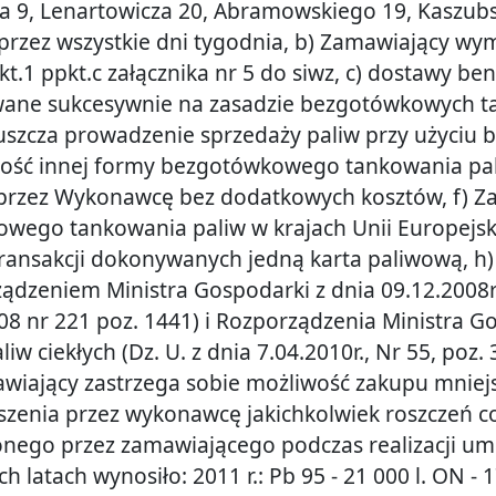
 9, Lenartowicza 20, Abramowskiego 19, Kaszubsk
przez wszystkie dni tygodnia, b) Zamawiający wy
pkt.1 ppkt.c załącznika nr 5 do siwz, c) dostawy 
wane sukcesywnie na zasadzie bezgotówkowych 
zcza prowadzenie sprzedaży paliw przy użyciu b
ość innej formy bezgotówkowego tankowania pali
rzez Wykonawcę bez dodatkowych kosztów, f) Zam
wego tankowania paliw w krajach Unii Europejski
transakcji dokonywanych jedną karta paliwową, h
ądzeniem Ministra Gospodarki z dnia 09.12.2008
2008 nr 221 poz. 1441) i Rozporządzenia Ministra 
iw ciekłych (Dz. U. z dnia 7.04.2010r., Nr 55, poz. 3
iający zastrzega sobie możliwość zakupu mniejsze
enia przez wykonawcę jakichkolwiek roszczeń co
onego przez zamawiającego podczas realizacji um
h latach wynosiło: 2011 r.: Pb 95 - 21 000 l. ON - 17 