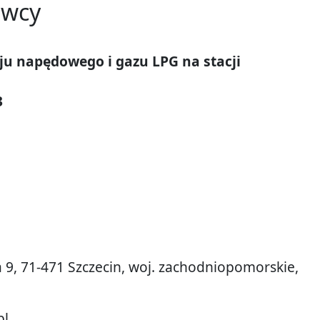
awcy
ju napędowego i gazu LPG na stacji
3
a 9, 71-471 Szczecin, woj. zachodniopomorskie,
pl