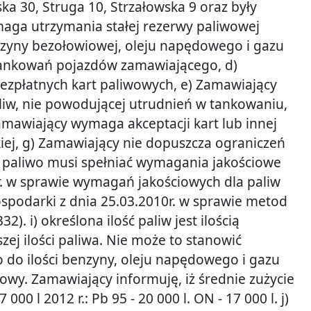
a 30, Struga 10, Strzałowska 9 oraz były
maga utrzymania stałej rezerwy paliwowej
benzyny bezołowiowej, oleju napędowego i gazu
tankowań pojazdów zamawiającego, d)
ezpłatnych kart paliwowych, e) Zamawiający
w, nie powodującej utrudnień w tankowaniu,
awiający wymaga akceptacji kart lub innej
ej, g) Zamawiający nie dopuszcza ograniczeń
) paliwo musi spełniać wymagania jakościowe
r. w sprawie wymagań jakościowych dla paliw
Gospodarki z dnia 25.03.2010r. w sprawie metod
32). i) określona ilość paliw jest ilością
j ilości paliwa. Nie może to stanowić
 do ilości benzyny, oleju napędowego i gazu
owy. Zamawiający informuję, iż średnie zużycie
000 l 2012 r.: Pb 95 - 20 000 l. ON - 17 000 l. j)