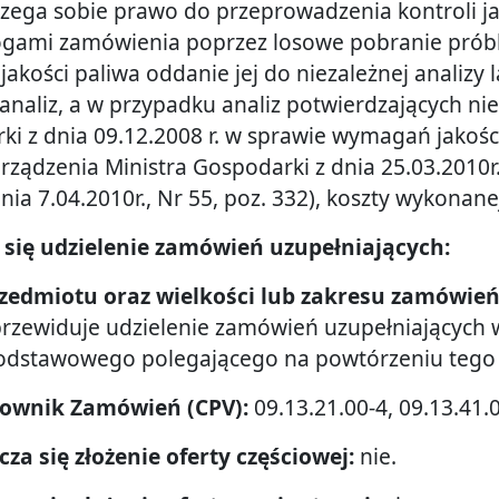
zega sobie prawo do przeprowadzenia kontroli j
gami zamówienia poprzez losowe pobranie próbki
jakości paliwa oddanie jej do niezależnej analizy
naliz, a w przypadku analiz potwierdzających ni
ki z dnia 09.12.2008 r. w sprawie wymagań jakości
orządzenia Ministra Gospodarki z dnia 25.03.2010r
 dnia 7.04.2010r., Nr 55, poz. 332), koszty wykonan
e się udzielenie zamówień uzupełniających:
rzedmiotu oraz wielkości lub zakresu zamówie
rzewiduje udzielenie zamówień uzupełniających w
odstawowego polegającego na powtórzeniu tego
Słownik Zamówień (CPV):
09.13.21.00-4, 09.13.41.0
cza się złożenie oferty częściowej:
nie.