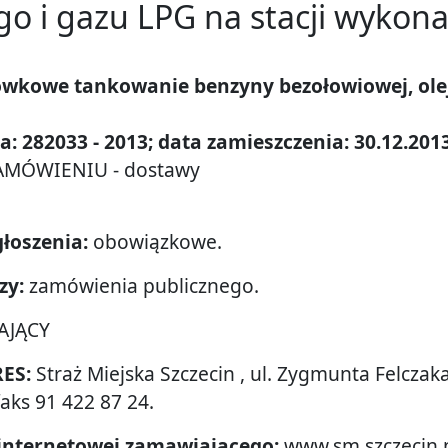
 i gazu LPG na stacji wykon
ówkowe tankowanie benzyny bezołowiowej, ole
Miejskiej
: 282033 - 2013; data zamieszczenia: 30.12.201
AMÓWIENIU - dostawy
cin
łoszenia:
obowiązkowe.
zy:
zamówienia publicznego.
AJĄCY
RES:
Straż Miejska Szczecin , ul. Zygmunta Felczak
faks 91 422 87 24.
 internetowej zamawiającego:
www.sm.szczecin.