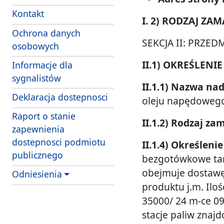
Kontakt
I. 2) RODZAJ ZA
Ochrona danych
SEKCJA II: PRZE
osobowych
II.1) OKREŚLEN
Informacje dla
sygnalistów
II.1.1) Nazwa n
Deklaracja dostepnosci
oleju napędowego 
Raport o stanie
II.1.2) Rodzaj za
zapewnienia
dostepnosci podmiotu
II.1.4) Określen
publicznego
bezgotówkowe tan
obejmuje dostawę 
Odniesienia
produktu j.m. Ilo
35000/ 24 m-ce 09
stacje paliw znajd