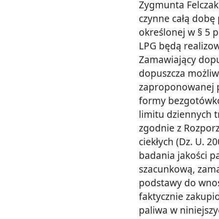
Zygmunta Felczaka
czynne całą dobę 
określonej w § 5 
LPG będą realizo
Zamawiający dopus
dopuszcza możliw
zaproponowanej p
formy bezgotówko
limitu dziennych 
zgodnie z Rozporz
ciekłych (Dz. U. 
badania jakości pal
szacunkową, zamaw
podstawy do wnosz
faktycznie zakupi
paliwa w niniejszyc