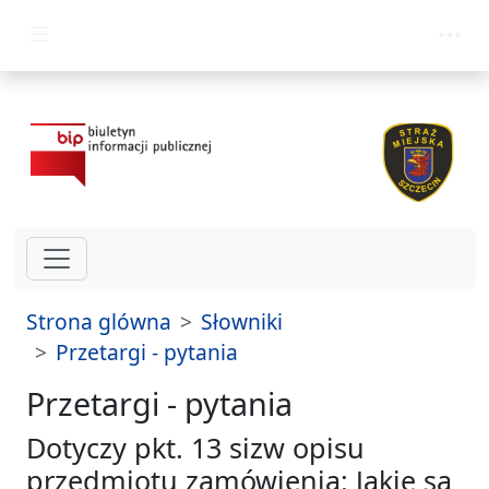
przejdz do glównego menu
Strona glówna
Słowniki
Przetargi - pytania
Przetargi - pytania
Dotyczy pkt. 13 sizw opisu
przedmiotu zamówienia: Jakie są