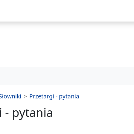
i
Słowniki
Przetargi - pytania
 - pytania
praw