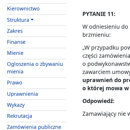
Kierownictwo
PYTANIE 11:
Struktura
W odniesieniu do
- obowiazki i uprawnienia strazników Strazy 
Zakres
brzmieniu:
Finanse
„W przypadku pow
- struktura wlasnosciowa i majatek SM Szcze
Mienie
części zamówienia
o podwykonawstwi
Ogloszenia o zbywaniu
zawarciem umow
mienia
uprawnień do pro
Prawo
o której mowa w 
Uprawnienia
Odpowiedź:
Wykazy
Zamawiający nie 
Rekrutacja
Zamówienia publiczne