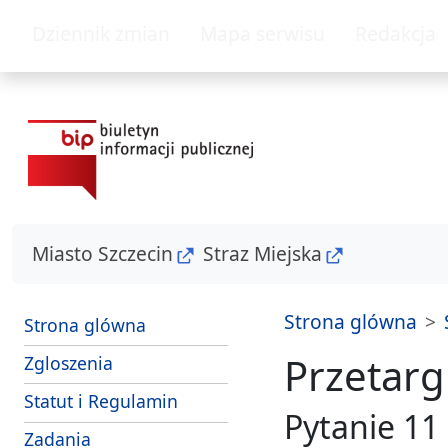
przejdz do glównego menu
przejdz do tresc
Dziennik zmian
Mapa serwisu
Redakcja
Miasto Szczecin
Straz Miejska
Strona glówna
Strona glówna
Przetargi
- sposoby przyjmowania i zalatwiania s
Zgloszenia
Strazy Miejskiej Szczecin
Statut i Regulamin
Pytanie 11
i srodki dzialania Strazy Miejskiej Szczecin
Zadania