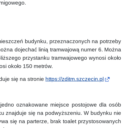
 migowego.
omieszczeń budynku, przeznaczonych na potrzeby
j można dojechać linią tramwajową numer 6. Można
bliższego przystanku tramwajowego wynosi około
si około 150 metrów.
uje się na stronie
https://zditm.szczecin.pl
ię jedno oznakowane miejsce postojowe dla osób
u znajduje się na podwyższeniu. W budynku nie
a się na parterze, brak toalet przystosowanych