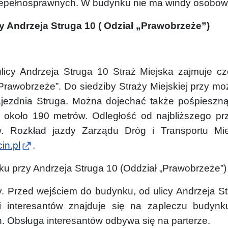
iepełnosprawnych. W budynku nie ma windy osobow
cy Andrzeja Struga 10 ( Odział „Prawobrzeże”)
licy Andrzeja Struga 10 Straż Miejska zajmuje 
Prawobrzeże”. Do siedziby Straży Miejskiej przy mo
jezdnia Struga. Można dojechać także pośpieszn
 około 190 metrów. Odległość od najbliższego pr
. Rozkład jazdy Zarządu Dróg i Transportu Miej
in.pl
.
u przy Andrzeja Struga 10 (Oddział „Prawobrzeże”)
 Przed wejściem do budynku, od ulicy Andrzeja Str
i interesantów znajduje się na zapleczu budynk
. Obsługa interesantów odbywa się na parterze.