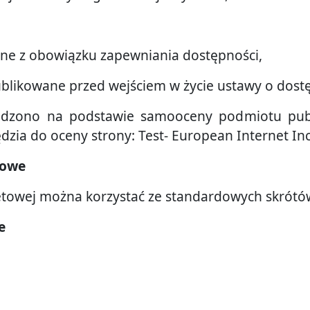
one z obowiązku zapewniania dostępności,
publikowane przed wejściem w życie ustawy o dost
ządzono na podstawie samooceny podmiotu publ
ia do oceny strony: Test- European Internet Inclus
rowe
netowej można korzystać ze standardowych skrótó
e