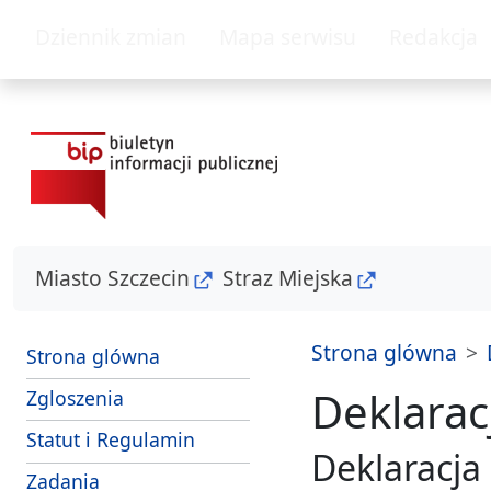
przejdz do glównego menu
przejdz do tresc
Dziennik zmian
Mapa serwisu
Redakcja
Miasto Szczecin
Straz Miejska
Strona glówna
Strona glówna
Deklarac
- sposoby przyjmowania i zalatwiania s
Zgloszenia
Strazy Miejskiej Szczecin
Statut i Regulamin
Deklaracja
i srodki dzialania Strazy Miejskiej Szczecin
Zadania