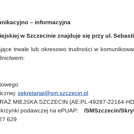
nikacyjno – informacyjna
iejskiej w Szczecinie znajduje się przy ul. Seba
ące trwale lub okresowo trudności w komunikowan
dnictwem:
ztowego
icznej:
sekretariat@sm.szczecin.pl
TRAŻ MIEJSKA SZCZECIN (AE:PL-49287-22164-HD
j skrzynki podawczej na ePUAP:
/SMSzczecin/Skr
 27 629