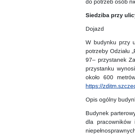
do potrzeb osób n
Siedziba przy uli
Dojazd
W budynku przy u
potrzeby Odziału „
97– przystanek Za
przystanku wynosi
około 600 metrów
https://zditm.szczec
Opis ogólny budynk
Budynek parterowy.
dla pracowników 
niepełnosprawnych