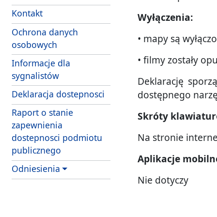
Kontakt
Wyłączenia:
Ochrona danych
• mapy są wyłącz
osobowych
• filmy zostały o
Informacje dla
sygnalistów
Deklarację spor
Deklaracja dostepnosci
dostępnego narzędz
Raport o stanie
Skróty klawiatu
zapewnienia
Na stronie inter
dostepnosci podmiotu
publicznego
Aplikacje mobiln
Odniesienia
Nie dotyczy