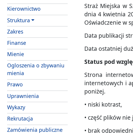
Straż Miejska w S
Kierownictwo
dnia 4 kwietnia 2
Struktura
Oświadczenie w s
- obowiazki i uprawnienia strazników Strazy 
Zakres
Data publikacji st
Finanse
Data ostatniej duże
- struktura wlasnosciowa i majatek SM Szcze
Mienie
Status pod wzgl
Ogloszenia o zbywaniu
mienia
Strona interneto
internetowych i 
Prawo
poniżej.
Uprawnienia
• niski kotrast,
Wykazy
• część plików nie
Rekrutacja
Zamówienia publiczne
• brak odpowiedni