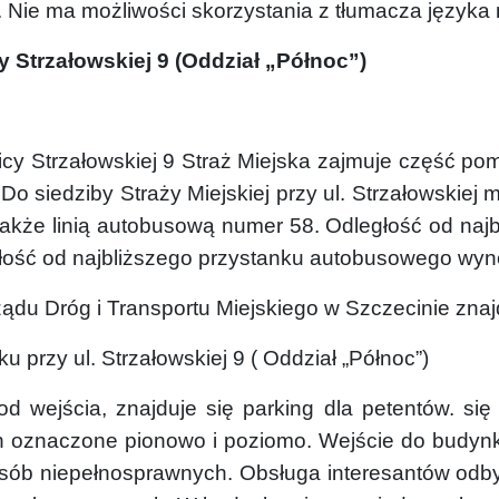
 Nie ma możliwości skorzystania z tłumacza języka
cy Strzałowskiej 9 (Oddział „Północ”)
icy Strzałowskiej 9 Straż Miejska zajmuje część p
 Do siedziby Straży Miejskiej przy ul. Strzałowskie
także linią autobusową numer 58. Odległość od naj
łość od najbliższego przystanku autobusowego wyno
ądu Dróg i Transportu Miejskiego w Szczecinie znajd
 przy ul. Strzałowskiej 9 ( Oddział „Północ”)
d wejścia, znajduje się parking dla petentów. s
 oznaczone pionowo i poziomo. Wejście do budynk
sób niepełnosprawnych. Obsługa interesantów odbyw